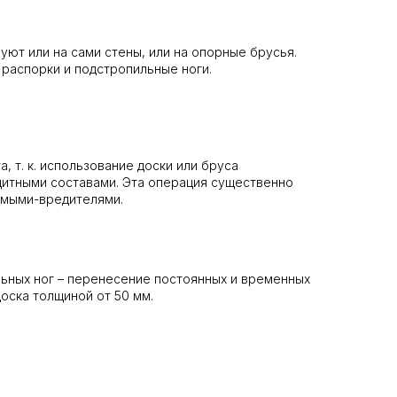
ют или на сами стены, или на опорные брусья.
распорки и подстропильные ноги.
 т. к. использование доски или бруса
щитными составами. Эта операция существенно
омыми-вредителями.
льных ног – перенесение постоянных и временных
доска толщиной от 50 мм.