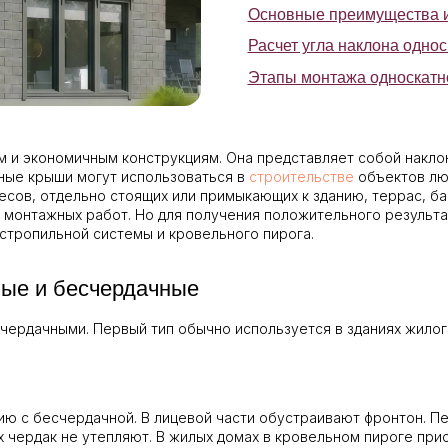
Этапы монтажа односкатной крыши
м и экономичным конструкциям. Она представляет собой накло
тные крыши могут использоваться в
строительстве
объектов люб
весов, отдельно стоящих или примыкающих к зданию, террас, б
 монтажных работ. Но для получения положительного результа
стропильной системы и кровельного пирога.
ные и бесчердачные
ердачными. Первый тип обычно используется в зданиях жилого
ию с бесчердачной. В лицевой части обустраивают фронтон. П
х чердак не утепляют. В жилых домах в кровельном пироге при