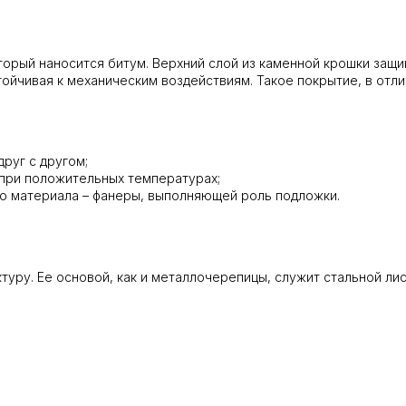
оторый наносится битум. Верхний слой из каменной крошки защ
тойчивая к механическим воздействиям. Такое покрытие, в от
руг с другом;
при положительных температурах;
о материала – фанеры, выполняющей роль подложки.
уру. Ее основой, как и металлочерепицы, служит стальной ли