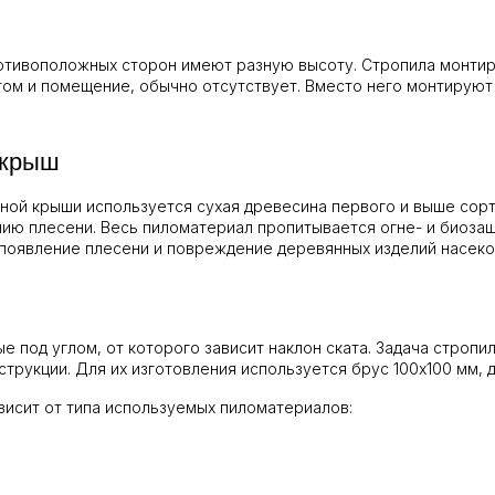
отивоположных сторон имеют разную высоту. Стропила монтиру
ом и помещение, обычно отсутствует. Вместо него монтируют 
 крыш
ой крыши используется сухая древесина первого и выше сорта,
ию плесени. Весь пиломатериал пропитывается огне- и биоза
 появление плесени и повреждение деревянных изделий насек
 под углом, от которого зависит наклон ската. Задача стропи
струкции. Для их изготовления используется брус 100х100 мм, 
исит от типа используемых пиломатериалов: