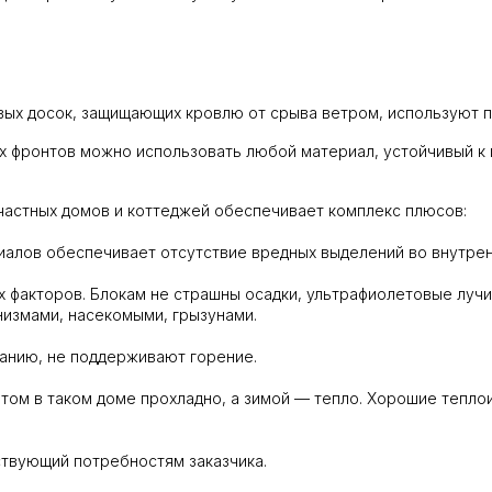
вых досок, защищающих кровлю от срыва ветром, используют п
х фронтов можно использовать любой материал, устойчивый к 
астных домов и коттеджей обеспечивает комплекс плюсов:
риалов обеспечивает отсутствие вредных выделений во внутр
х факторов. Блокам не страшны осадки, ультрафиолетовые луч
измами, насекомыми, грызунами.
ранию, не поддерживают горение.
етом в таком доме прохладно, а зимой — тепло. Хорошие тепл
ствующий потребностям заказчика.