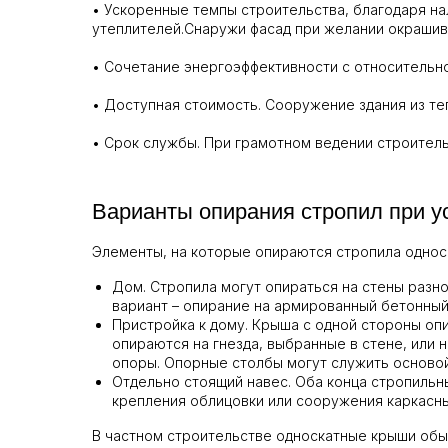
• Ускоренные темпы строительства, благодаря н
утеплителей.Снаружи фасад при желании окрашив
• Сочетание энергоэффективности с относительно
• Доступная стоимость. Сооружение здания из те
• Срок службы. При грамотном ведении строитель
Варианты опирания стропил при у
Элементы, на которые опираются стропила односк
Дом. Стропила могут опираться на стены разно
вариант – опирание на армированный бетонный 
Пристройка к дому. Крыша с одной стороны опи
опираются на гнезда, выбранные в стене, или 
опоры. Опорные столбы могут служить основой
Отдельно стоящий навес. Оба конца стропильны
крепления облицовки или сооружения каркасны
В частном строительстве односкатные крыши обыч