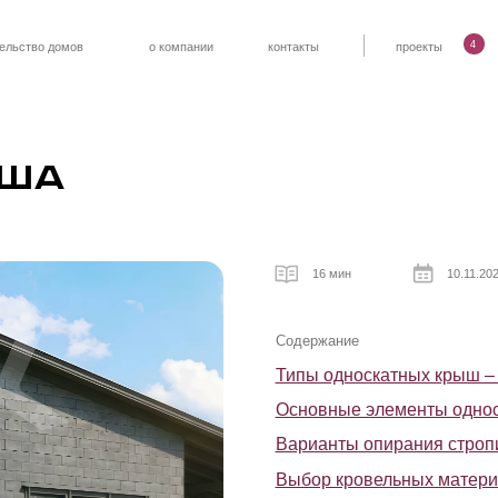
4
омов
о компании
контакты
проекты
Статьи
а
16 мин
10.11.2025
Содержание
Типы односкатных крыш – чердачные и 
Основные элементы односкатных крыш
Варианты опирания стропил при устрой
Выбор кровельных материалов
Основные преимущества и недостатки о
Расчет угла наклона односкатной крыши