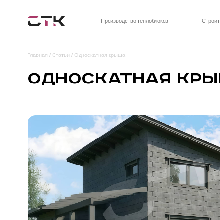
Производство теплоблоков
Строительство д
Главная
/
Статьи
/ Односкатная крыша
Односкатная крыш