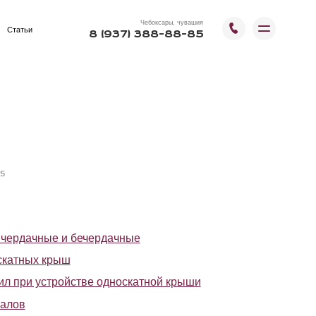
Чебоксары, чувашия
8 (937) 388-88-85
бечердачные
стве односкатной крыши
дноскатных крыш