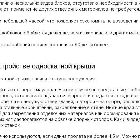
аличию нескольких видов блоков, отсутствию необходимости в
ают, применение других отделочных материалов не требуется.
 небольшой массой, что позволяет сэкономить на возведении
плоблоков обойдется дешевле, чем из кирпича или других мате
ства рабочий период составляет 90 лет и более.
стройстве односкатной крыши
атной крыши, зависят от типа сооружения:
й высоты через мауэрлат. В этом случае он представляет соб
пояс, который закладывается в проект и создается в ходе воз
рается на несущую стену здания, а второй – на опоры, распо
на стальные кронштейны, закрепленные в стене. Нижние края с
 для закрепления отделочных материалов или формирования к
х ног располагаются на обвязке опорных столбов. Как и в пр
х стенок.
но используются, если длина пролета не более 4,5 м. Можно 