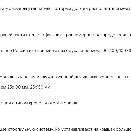
га – размеры утеплителя, который должен располагаться межд
рхней части стен. Его функция – равномерное распределение н
лосе России изготавливают из бруса сечением 100×100, 100×15
ропильным ногам и служат основой для укладки кровельного п
ем 25х100 мм, 25х150 мм.
ствии с типом кровельного материала.
ие стропильную систему. Их устанавливают на крышах большо