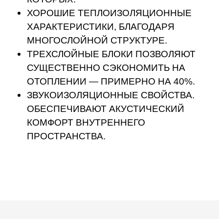
СТК - Стройтепло
конструкции
Строительная компания
Остались
вопросы?
Анна
онлайн-
Перезвоните мне
консультант