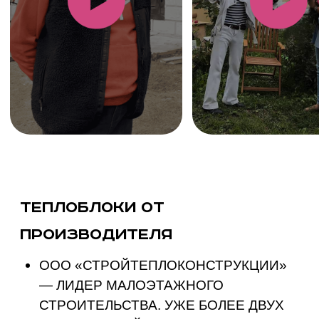
НЕСУЩИЙ ТОЛЩИНОЙ 140-160 ММ,
ИЗ КЕРАМЗИТОБЕТОНА.
Почему для строительства
малоэтажных домов
выбирают теплоблоки
ЭТО ПЕРСПЕКТИВНЫЙ
СТРОИТЕЛЬНЫЙ МАТЕРИАЛ С
ЦЕННЫМИ ЭКСПЛУАТАЦИОННЫМИ
ХАРАКТЕРИСТИКАМИ, СРЕДИ
КОТОРЫХ:
ХОРОШИЕ ТЕПЛОИЗОЛЯЦИОННЫЕ
ХАРАКТЕРИСТИКИ, БЛАГОДАРЯ
МНОГОСЛОЙНОЙ СТРУКТУРЕ.
ТРЕХСЛОЙНЫЕ БЛОКИ ПОЗВОЛЯЮТ
СУЩЕСТВЕННО СЭКОНОМИТЬ НА
ОТОПЛЕНИИ — ПРИМЕРНО НА 40%.
ЗВУКОИЗОЛЯЦИОННЫЕ СВОЙСТВА.