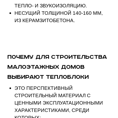
10 млн.
теплоблоков
построили более
1 000
домов