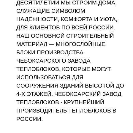
ОБЕСПЕЧИВАЮТ АКУСТИЧЕСКИЙ
КОМФОРТ ВНУТРЕННЕГО
ПРОСТРАНСТВА.
Камышевы
- это
родовое дело
наша фамилия - наша репутация