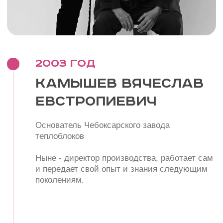
Вячеславович
Директор по строительству
и владелец завода
Благодаря его усилиям и современному
подходу,
предприятие успешно развивается, внедряя
новые
технологии и сохраняя главный принцип —
делать качественно и надежно.
Будущее
Арсений Камышев
Ученик 10 класса
Активно интересуется строительством и с
детства
впитывает дух семейного дела. Планирует
в будущем продолжить дело деда и отца,
привнося
в него свежий взгляд и современные
решения.