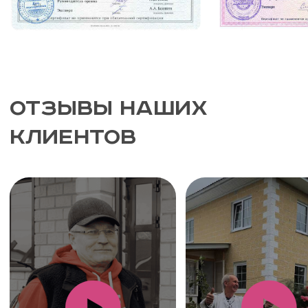
4-Х ЭТАЖЕЙ. ЧЕБОКСАРСКИЙ ЗАВОД
ТЕПЛОБЛОКОВ - КРУПНЕЙШИЙ
ПРОИЗВОДИТЕЛЬ ТЕПЛОБЛОКОВ В
РОССИИ.
ТЕПЛОБЛОКИ СОСТОЯТ ИЗ ТРЕХ
СЛОЯ:
ФАСАДНЫЙ ТОЛЩИНОЙ 70-80 ММ,
ИЗГОТАВЛИВАЕТСЯ ИЗ
КЕРАМЗИТОБЕТОНА. ВАРИАНТЫ
ФАКТУРЫ ПОВЕРХНОСТИ —
«ЕВРОКИРПИЧ», «БАЛКАНСКИЙ
КАМЕНЬ», «СЛАНЕЦ», «РУСТ»,
«ИЗВЕСТНЯК». В СТАНДАРТНОМ
ВАРИАНТЕ ФАСАДНЫЙ СЛОЙ ИМЕЕТ
СЕРЫЙ ЦВЕТ ТОЛЩИНОЙ 160-180
ММ. ЕСТЬ ВОЗМОЖНОСТЬ
ОКРАШИВАНИЯ.
УТЕПЛИТЕЛЬНЫЙ ИЗ
ПЕНОПОЛИСТИРОЛА ТОЛЩИНОЙ 180
ММ. ОБЕСПЕЧИВАЕТ ЭФФЕКТИВНУЮ
ТЕПЛО- И ЗВУКОИЗОЛЯЦИЮ.