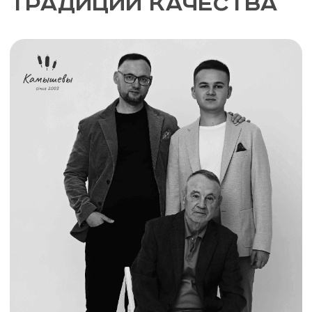
2003 год
Камышев Вячеслав
Евстропиевич
Основатель Чебоксарского завода
теплоблоков
Ныне - директор производства, работает сам
и передает свой опыт и знания следующим
поколениям.
Сегодня
Камышев Станислав