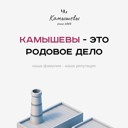
Камышевы
звоните по всем вопросам
8 (937) 388-88-85
адрес:
г. чебоксары, просп. Максима
Горького, 40/1 этаж 1
сделано с душой
Политика конфиденциальности