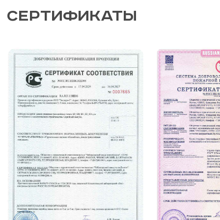
Теплоблоки от
производителя
ООО «СТРОЙТЕПЛОКОНСТРУКЦИИ»
— ЛИДЕР МАЛОЭТАЖНОГО
СТРОИТЕЛЬСТВА. УЖЕ БОЛЕЕ ДВУХ
ДЕСЯТИЛЕТИЙ МЫ СТРОИМ ДОМА,
СЛУЖАЩИЕ СИМВОЛОМ
НАДЁЖНОСТИ, КОМФОРТА И УЮТА,
ДЛЯ КЛИЕНТОВ ПО ВСЕЙ РОССИИ.
НАШ ОСНОВНОЙ СТРОИТЕЛЬНЫЙ
МАТЕРИАЛ — МНОГОСЛОЙНЫЕ
БЛОКИ ПРОИЗВОДСТВА
ЧЕБОКСАРСКОГО ЗАВОДА
ТЕПЛОБЛОКОВ, КОТОРЫЕ МОГУТ
ИСПОЛЬЗОВАТЬСЯ ДЛЯ
СООРУЖЕНИЯ ЗДАНИЙ ВЫСОТОЙ ДО